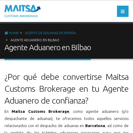
HOME
AGENTE DE ADUANAS EN ESPAÑA
AGENTE ADUANERO EN BILBAO
Agente Aduanero en Bilbao
¿Por qué debe convertirse Maitsa
Customs Brokerage en tu Agente
Aduanero de confianza?
En
Maitsa Customs Brokerage
, como agente aduanero (y/o
despachante de aduanas), te ofrecemos todos aquellos servicios
relacionados con el despacho de aduanas en
Barcelona
, así como de
la gestión de los trámites aduaneros necesarios para que tus