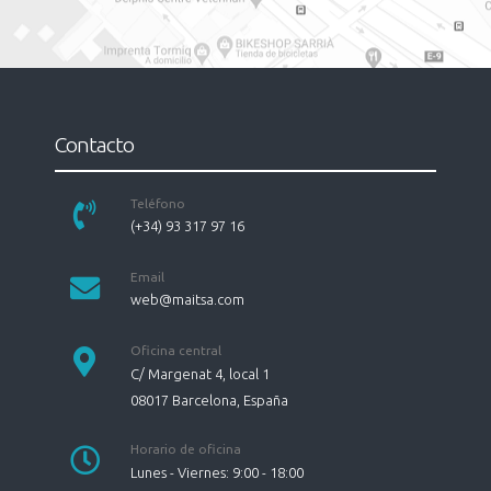
Contacto
Teléfono
(+34) 93 317 97 16
Email
web@maitsa.com
Oficina central
C/ Margenat 4, local 1
08017
Barcelona
,
España
Horario de oficina
Lunes - Viernes: 9:00 - 18:00