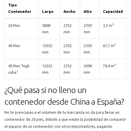
Tipo
Contenedor
Largo
Ancho
Alto
Capacidad
3
20 Pies
5898
2352
2393
3,2 m
mm
mm
mm
3
40 Pies
12032
2352
2393
67,7 m
mm
mm
mm
3
40 Pies "high
12032
2352
2698
76,4 m
cube"
mm
mm
mm
¿Qué pasa si no lleno un
contenedor desde China a España?
No te preocupes si el volumen de tu mercancía no da para llenar un
contenedor de 20 pies, debido a que existe la posibilidad de compartir
el espacio de un contenedor con otros importadores, pagando