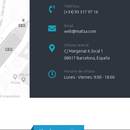
Teléfono
(+34) 93 317 97 16
Email
web@maitsa.com
Oficina central
C/ Margenat 4, local 1
08017
Barcelona
,
España
Horario de oficina
Lunes - Viernes: 9:00 - 18:00