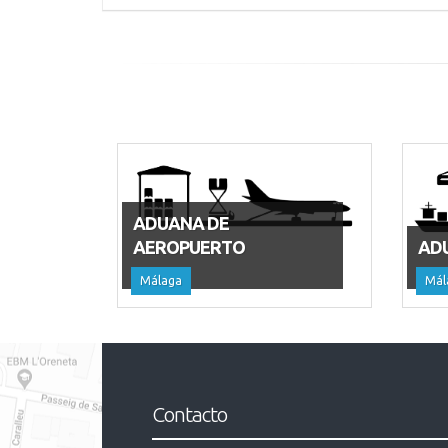
ADUANA DE
AEROPUERTO
AD
Málaga
Mál
Contacto