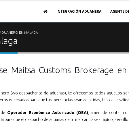
INTEGRACIÓN ADUANERA
AGENTE D
ADUANERO EN MÁLAGA
laga
rse Maitsa Customs Brokerage e
nero (y/o despachante de aduanas), te ofrecemos todos aquellos ser
eros necesarios para que tus mercancías sean admitidas, tanto a la salida
n de
Operador Económico Autorizado (OEA)
, amén de contar con
a para que el despacho de aduanas de tu mercancía sea rápido, sencillo 