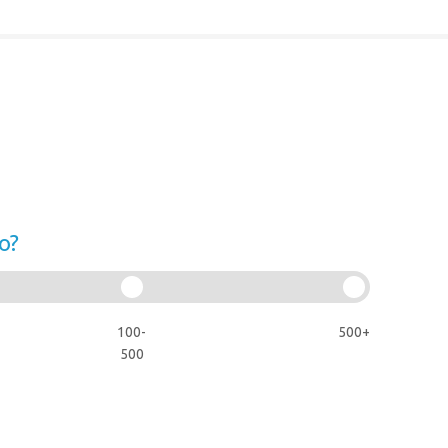
o?
100-
500+
500